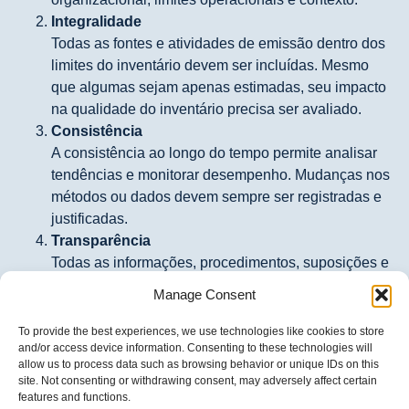
Integralidade
Todas as fontes e atividades de emissão dentro dos
limites do inventário devem ser incluídas. Mesmo
que algumas sejam apenas estimadas, seu impacto
na qualidade do inventário precisa ser avaliado.
Consistência
A consistência ao longo do tempo permite analisar
tendências e monitorar desempenho. Mudanças nos
métodos ou dados devem sempre ser registradas e
justificadas.
Transparência
Todas as informações, procedimentos, suposições e
limitações precisam ser claros, bem documentados e
Manage Consent
auditáveis. Auditorias externas independentes são
uma boa prática.
To provide the best experiences, we use technologies like cookies to store
and/or access device information. Consenting to these technologies will
Exatidão
allow us to process data such as browsing behavior or unique IDs on this
Os dados devem ser precisos, minimizando
site. Not consenting or withdrawing consent, may adversely affect certain
incertezas e evitando viés. Isso aumenta a
features and functions.