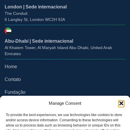
London | Sede internacional
The Conduit:
6 Langley St, London WC2H 9JA
Abu-Dhabi | Sede internacional
Al Khatem Tower, Al Maryah Island Abu Dhabi, United Arab
Emirates
Home
Contato
Fundação
Compliance
Manage Consent
Canal do Parceiro
To provide the best experiences, we use technologies like cookies to store
and/or access device information. Consenting to these technologies will
allow us to process data such as browsing behavior or unique IDs on this
Política de Privacidade