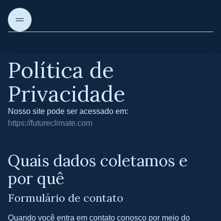
Política de
Sobre nós
Privacidade
Nossos projetos
Nosso site pode ser acessado em:
https://futureclimate.com
Nossas soluções
Quais dados coletamos e
por quê
Artigos e Insights
Formulário de contato
Quando você entra em contato conosco por meio do