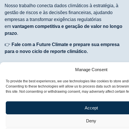
Nosso trabalho conecta dados climáticos à estratégia, à
gestão de riscos e às decisões financeiras, ajudando
empresas a transformar exigências regulatórias
em
vantagem competitiva e geração de valor no longo
prazo
.
👉
Fale com a Future Climate e prepare sua empresa
para o novo ciclo de reporte climático.
———————————————————————————
Manage Consent
Referências
To provide the best experiences, we use technologies like cookies to store and
IFRS Foundation – IFRS S2 Climate-related
Consenting to these technologies will allow us to process data such as browsi
Disclosures
this site. Not consenting or withdrawing consent, may adversely affect certain f
https://www.ifrs.org/issued-standards/ifrs-
sustainability-standards-navigator/ifrs-s2-climate-
Accept
related-disclosures/
ISSB – Project Summary and Basis for
Deny
Conclusions (IFRS S2)