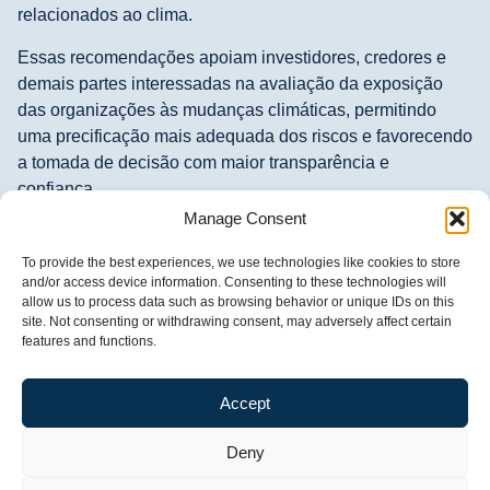
relacionados ao clima.
Essas recomendações apoiam investidores, credores e
demais partes interessadas na avaliação da exposição
das organizações às mudanças climáticas, permitindo
uma precificação mais adequada dos riscos e favorecendo
a tomada de decisão com maior transparência e
confiança.
Manage Consent
Com a crescente pressão regulatória e social, a análise de
riscos e oportunidades climáticas também se tornou parte
To provide the best experiences, we use technologies like cookies to store
indispensável da gestão estratégica das empresas. Essa
and/or access device information. Consenting to these technologies will
allow us to process data such as browsing behavior or unique IDs on this
prática permite:
site. Not consenting or withdrawing consent, may adversely affect certain
features and functions.
Identificar vulnerabilidades e priorizar riscos
;
Reduzir impactos financeiros
de desastres ou de
Accept
mudanças regulatórias;
Orientar decisões estratégicas
, integrando o clima
Deny
à gestão corporativa;
Aproveitar oportunidades
em inovação, eficiência