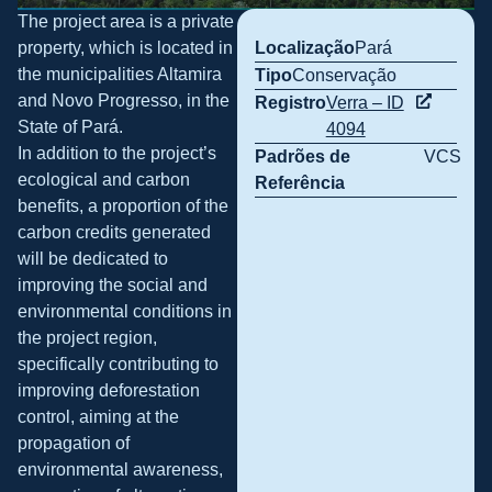
The project area is a private
property, which is located in
Localização
Pará
the municipalities Altamira
Tipo
Conservação
and Novo Progresso, in the
Registro
Verra – ID
State of Pará.
4094
In addition to the project’s
Padrões de
VCS
ecological and carbon
Referência
benefits, a proportion of the
carbon credits generated
will be dedicated to
improving the social and
environmental conditions in
the project region,
specifically contributing to
improving deforestation
control, aiming at the
propagation of
environmental awareness,