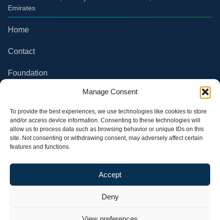
Emirates
Home
Contact
Foundation
Compliance
Manage Consent
Partner Channel
To provide the best experiences, we use technologies like cookies to store
and/or access device information. Consenting to these technologies will
allow us to process data such as browsing behavior or unique IDs on this
Privacy Policy
site. Not consenting or withdrawing consent, may adversely affect certain
features and functions.
Terms of use
All rights reserved. Future
Follow our Social Media
Accept
Climate Group S.A.
Deny
View preferences